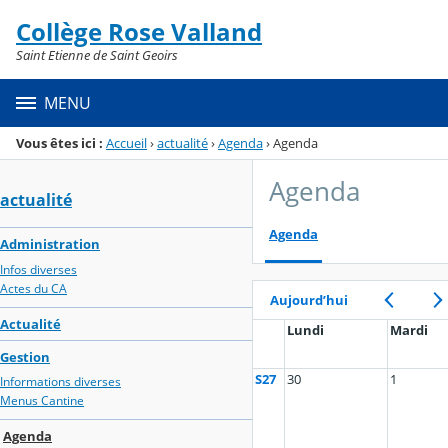
Panneau de gestion des cookies
Collège Rose Valland
Menu de la rubrique
Contenu
Saint Etienne de Saint Geoirs
MENU
Vous êtes ici :
Accueil
›
actualité
›
Agenda
›
Agenda
Agenda
actualité
Agenda
Administration
Infos diverses
Actes du CA
Aujourd’hui
Actualité
Lundi
Mardi
Gestion
S27
30
1
Informations diverses
Menus Cantine
Agenda