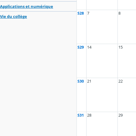
Applications et numérique
S28
7
8
Vie du collège
S29
14
15
S30
21
22
S31
28
29