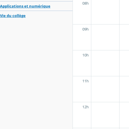
08h
Applications et numérique
Vie du collège
09h
10h
11h
12h