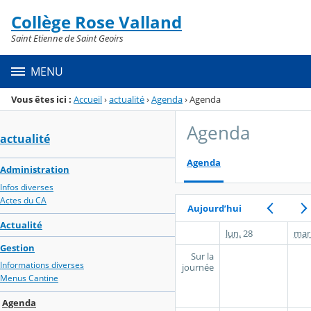
Panneau de gestion des cookies
Collège Rose Valland
Menu de la rubrique
Contenu
Saint Etienne de Saint Geoirs
MENU
Vous êtes ici :
Accueil
›
actualité
›
Agenda
›
Agenda
Agenda
actualité
Agenda
Administration
Infos diverses
Actes du CA
Aujourd’hui
Actualité
lun.
28
mar
Gestion
Sur la
Informations diverses
journée
Menus Cantine
Agenda