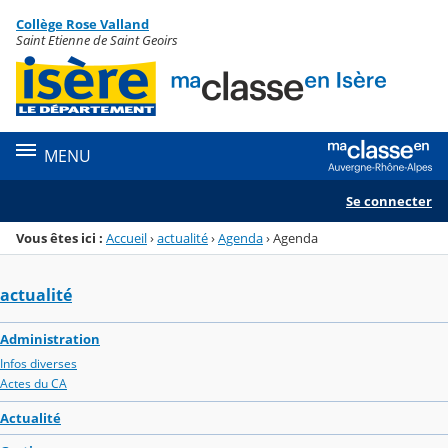
Panneau de gestion des cookies
Collège Rose Valland
Menu de la rubrique
Contenu
Saint Etienne de Saint Geoirs
MENU
Se connecter
Vous êtes ici :
Accueil
›
actualité
›
Agenda
›
Agenda
actualité
Administration
Infos diverses
Actes du CA
Actualité