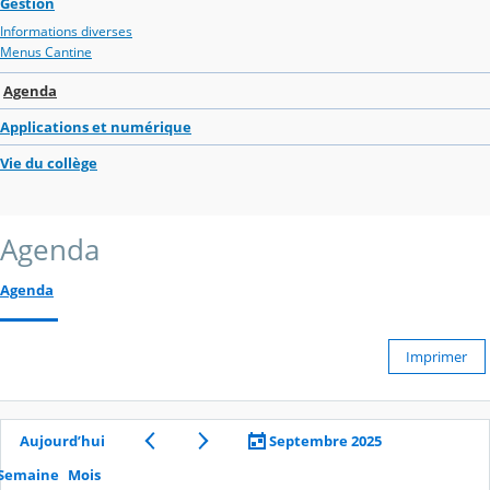
Gestion
Informations diverses
Menus Cantine
Agenda
Applications et numérique
Vie du collège
Agenda
Agenda
Imprimer
Aujourd’hui
Septembre 2025
Semaine
Mois