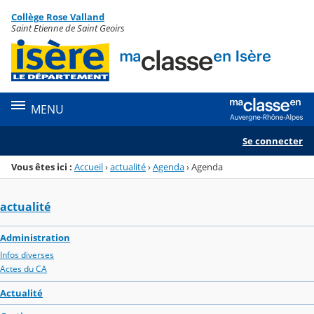
Panneau de gestion des cookies
Collège Rose Valland
Menu de la rubrique
Contenu
Saint Etienne de Saint Geoirs
MENU
Se connecter
Vous êtes ici :
Accueil
›
actualité
›
Agenda
›
Agenda
actualité
Administration
Infos diverses
Actes du CA
Actualité