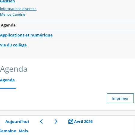
Gestion
Informations diverses
Menus Cantine
Agenda
Applications et numérique
Vie du collège
Agenda
Agenda
Imprimer
Aujourd’hui
Avril 2026
Semaine
Mois