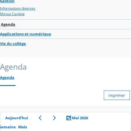
Gestion
Informations diverses
Menus Cantine
Agenda
Applications et numérique
Vie du collège
Agenda
Agenda
Imprimer
Aujourd’hui
Mai 2026
Semaine
Mois