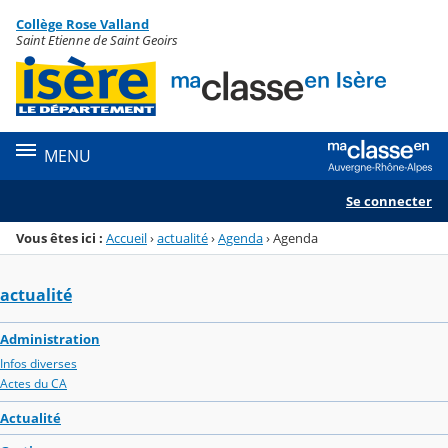
Panneau de gestion des cookies
Collège Rose Valland
Menu de la rubrique
Contenu
Saint Etienne de Saint Geoirs
MENU
Se connecter
Vous êtes ici :
Accueil
›
actualité
›
Agenda
›
Agenda
actualité
Administration
Infos diverses
Actes du CA
Actualité