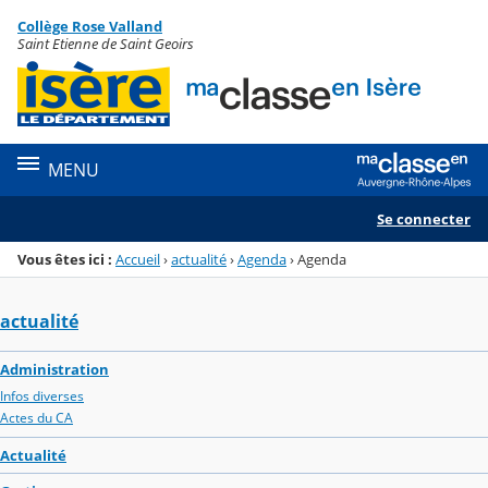
Panneau de gestion des cookies
Collège Rose Valland
Menu de la rubrique
Contenu
Saint Etienne de Saint Geoirs
MENU
Se connecter
Vous êtes ici :
Accueil
›
actualité
›
Agenda
›
Agenda
actualité
Administration
Infos diverses
Actes du CA
Actualité