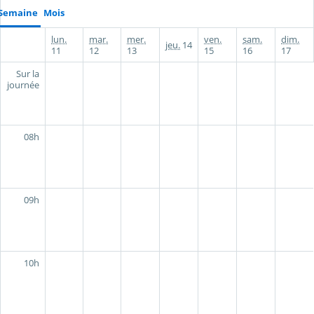
Semaine
Mois
lun.
mar.
mer.
ven.
sam.
dim.
jeu.
14
11
12
13
15
16
17
Sur la
journée
08h
09h
10h