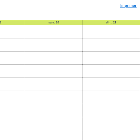
Imprimer
9
sam.
20
dim.
21