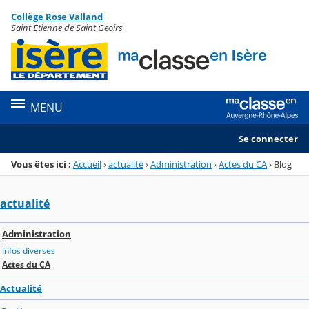
Panneau de gestion des cookies
Collège Rose Valland
Menu de la rubrique
Contenu
Saint Etienne de Saint Geoirs
MENU
Se connecter
Vous êtes ici :
Accueil
›
actualité
›
Administration
›
Actes du CA
›
Blog
actualité
Administration
Infos diverses
Actes du CA
Actualité