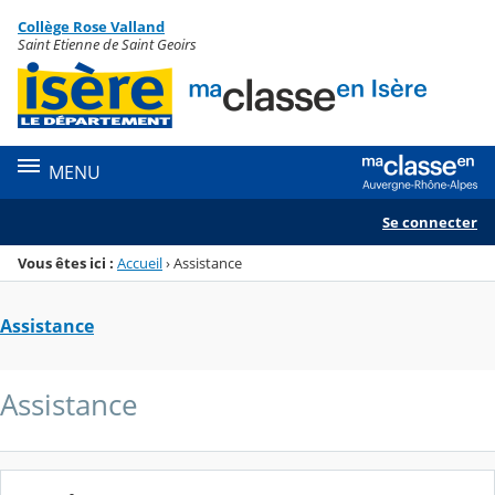
Panneau de gestion des cookies
Collège Rose Valland
Menu de la rubrique
Contenu
Saint Etienne de Saint Geoirs
MENU
Se connecter
Vous êtes ici :
Accueil
›
Assistance
Assistance
Assistance