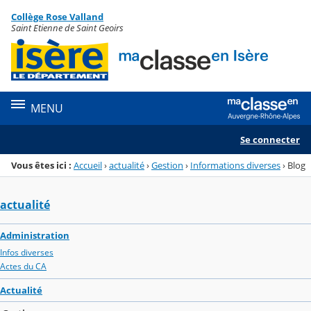
Panneau de gestion des cookies
Collège Rose Valland
Menu de la rubrique
Contenu
Saint Etienne de Saint Geoirs
MENU
Se connecter
Vous êtes ici :
Accueil
›
actualité
›
Gestion
›
Informations diverses
›
Blog
actualité
Administration
Infos diverses
Actes du CA
Actualité