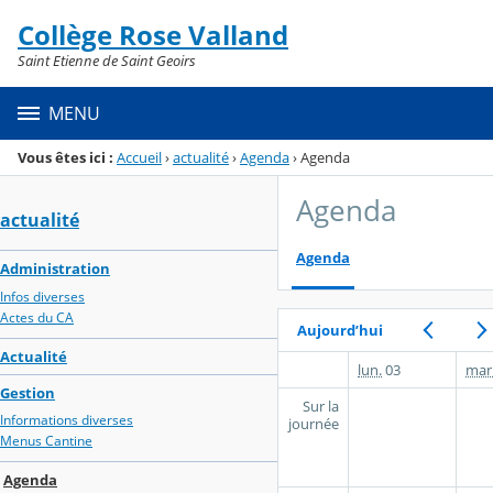
Panneau de gestion des cookies
Collège Rose Valland
Menu de la rubrique
Contenu
Saint Etienne de Saint Geoirs
MENU
Vous êtes ici :
Accueil
›
actualité
›
Agenda
›
Agenda
Agenda
actualité
Agenda
Administration
Infos diverses
Actes du CA
Aujourd’hui
Actualité
lun.
03
mar
Gestion
Sur la
Informations diverses
journée
Menus Cantine
Agenda