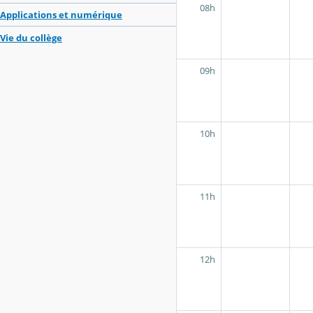
08h
Applications et numérique
Vie du collège
09h
10h
11h
12h