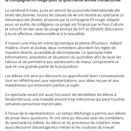
la compagnie Fil rouge pour la quatrième année consécutive.
Le vendredi 6 mars, juste en amont de
La journée internationale des
droits des femmes
, toutes les classes de 4e ont assisté au spectacle
La
mécanique des fluides
, proposé par la compagnie Fil rouge. Adapté
pour un public de collégiens, ce projet est financé par le Pass Culture
et s’inscrit en lien avec les programmes de SVT et d’EVARS (Éducation
à la vie affective, relationnelle et à la sexualité).
À travers une mise en scène dynamique et pleine d’humour, mêlant
théâtre, chant et poésie, deux comédiens abordent les règles de
manière directe, accessible et décomplexée. Le spectacle mêle
informations, anecdotes et situations du quotidien afin de lever les
tabous et de permettre aux adolescents de mieux comprendre ce
que vit une grande partie de la population.
Les élèves ont ainsi pu découvrir ou approfondir leurs connaissances
tout en réfléchissant aux représentations, aux idées reçues et aux
maladresses qui entourent parfois ce sujet.
Ce spectacle vivant est aussi l’occasion de sensibiliser les élèves à
l’endométriose, une maladie encore trop méconnue qui peut toucher
certaines personnes menstruées.
À l’issue de la représentation, un temps d’échange a permis aux élèves
de poser leurs questions. Ils ont ainsi pu discuter avec les comédiens
du spectacle lui-même, du décor et du processus de création, mais
aussi découvrir davantage leur métier et les coulisses du travail