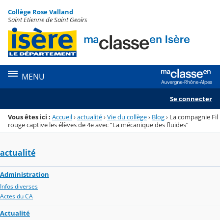
Panneau de gestion des cookies
Collège Rose Valland
Menu de la rubrique
Contenu
Saint Etienne de Saint Geoirs
MENU
Se connecter
Vous êtes ici :
Accueil
›
actualité
›
Vie du collège
›
Blog
›
La compagnie Fil
rouge captive les élèves de 4e avec “La mécanique des fluides”
actualité
Administration
Infos diverses
Actes du CA
Actualité