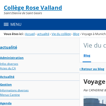
Panneau de gestion des cookies
Collège Rose Valland
Menu de la rubrique
Contenu
Saint Etienne de Saint Geoirs
MENU
Vous êtes ici :
Accueil
›
actualité
›
Vie du collège
›
Blog
›
Voyage à Munich
Vie du 
actualité
Blog
Administration
Infos diverses
Actes du CA
‹
Retour au blog
Actualité
Voyage
Gestion
Par CATHERINE BE
Informations diverses
Menus Cantine
Agenda