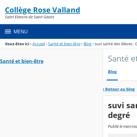
Panneau de gestion des cookies
Collège Rose Valland
Menu de la rubrique
Contenu
Saint Etienne de Saint Geoirs
MENU
Vous êtes ici :
Accueil
›
Santé et bien-être
›
Blog
›
suvi santé des élèves : 
Santé e
Santé et bien-être
Blog
‹
Retour au blog
suvi sa
degré
Publié le mercre