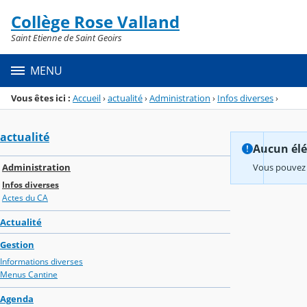
Panneau de gestion des cookies
Collège Rose Valland
Menu de la rubrique
Contenu
Saint Etienne de Saint Geoirs
MENU
Vous êtes ici :
Accueil
›
actualité
›
Administration
›
Infos diverses
›
actualité
Aucun élém
Administration
Vous pouvez 
Infos diverses
Actes du CA
Actualité
Gestion
Informations diverses
Menus Cantine
Agenda