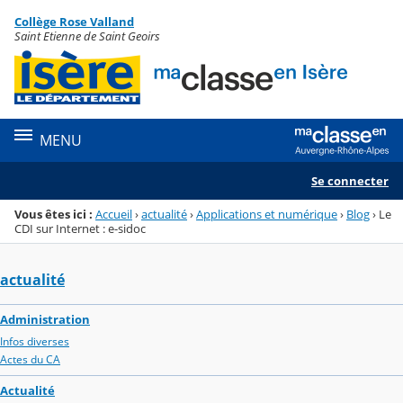
Panneau de gestion des cookies
Collège Rose Valland
Menu de la rubrique
Contenu
Saint Etienne de Saint Geoirs
MENU
Se connecter
Vous êtes ici :
Accueil
›
actualité
›
Applications et numérique
›
Blog
›
Le
CDI sur Internet : e-sidoc
actualité
Administration
Infos diverses
Actes du CA
Actualité