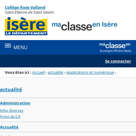
Panneau de gestion des cookies
Collège Rose Valland
Menu de la rubrique
Contenu
Saint Etienne de Saint Geoirs
MENU
Se connecter
Vous êtes ici :
Accueil
›
actualité
›
Applications et numérique
›
actualité
Administration
Infos diverses
Actes du CA
Actualité