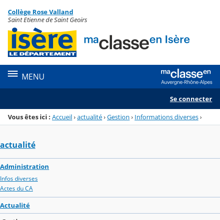
Panneau de gestion des cookies
Collège Rose Valland
Menu de la rubrique
Contenu
Saint Etienne de Saint Geoirs
MENU
Se connecter
Vous êtes ici :
Accueil
›
actualité
›
Gestion
›
Informations diverses
›
actualité
Administration
Infos diverses
Actes du CA
Actualité