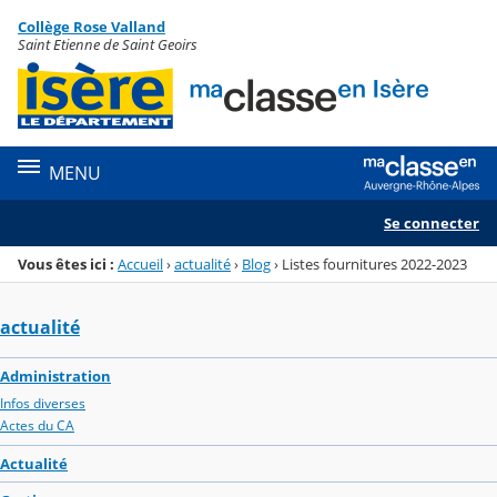
Panneau de gestion des cookies
Collège Rose Valland
Menu de la rubrique
Contenu
Saint Etienne de Saint Geoirs
MENU
Se connecter
Vous êtes ici :
Accueil
›
actualité
›
Blog
›
Listes fournitures 2022-2023
actualité
Administration
Infos diverses
Actes du CA
Actualité