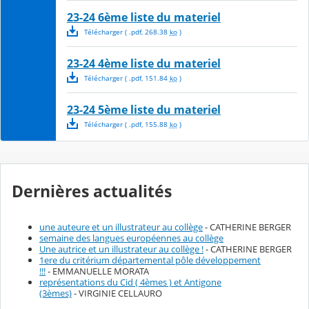
23-24 6ème liste du materiel
Télécharger
( .
pdf
,
268.38
ko
)
23-24 4ème liste du materiel
Télécharger
( .
pdf
,
151.84
ko
)
23-24 5ème liste du materiel
Télécharger
( .
pdf
,
155.88
ko
)
Dernières actualités
une auteure et un illustrateur au collège
- CATHERINE BERGER
semaine des langues européennes au collège
Une autrice et un illustrateur au collège !
- CATHERINE BERGER
1ere du critérium départemental pôle développement
!!!
- EMMANUELLE MORATA
représentations du Cid ( 4èmes ) et Antigone
(3èmes)
- VIRGINIE CELLAURO