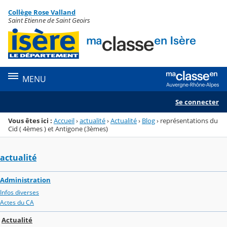
Panneau de gestion des cookies
Collège Rose Valland
Menu de la rubrique
Contenu
Saint Etienne de Saint Geoirs
MENU
Se connecter
Vous êtes ici :
Accueil
›
actualité
›
Actualité
›
Blog
›
représentations du
Cid ( 4èmes ) et Antigone (3èmes)
actualité
Administration
Infos diverses
Actes du CA
Actualité