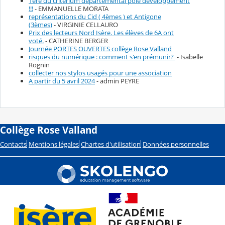
1ere du critérium départemental pôle développement
!!!
- EMMANUELLE MORATA
représentations du Cid ( 4èmes ) et Antigone
(3èmes)
- VIRGINIE CELLAURO
Prix des lecteurs Nord Isère. Les élèves de 6A ont
voté.
- CATHERINE BERGER
Journée PORTES OUVERTES collège Rose Valland
risques du numérique : comment s'en prémunir?
- Isabelle
Rognin
collecter nos stylos usagés pour une association
A partir du 5 avril 2024
- admin PEYRE
Collège Rose Valland
Contacts
Mentions légales
Chartes d'utilisation
Données personnelles