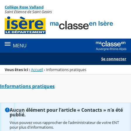
Panneau de gestion des cookies
Collège Rose Valland
Menu de la rubrique
Contenu
Saint Etienne de Saint Geoirs
MENU
Se connecter
Vous êtes ici :
Accueil
›
Informations pratiques
Informations pratiques
Aucun élément pour l'article « Contacts » n'a été
publié.
Vous pouvez vous rapprocher de l'administrateur de votre ENT
pour plus d'informations.