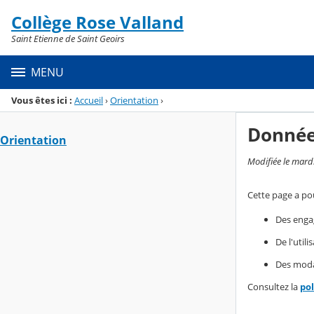
Panneau de gestion des cookies
Collège Rose Valland
Menu de la rubrique
Contenu
Saint Etienne de Saint Geoirs
MENU
Vous êtes ici :
Accueil
›
Orientation
›
Donnée
Orientation
Modifiée le mard
Cette page a pou
Des enga
De l'util
Des modal
Consultez la
po