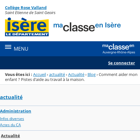
Panneau de gestion des cookies
Collège Rose Valland
Menu de la rubrique
Contenu
Saint Etienne de Saint Geoirs
MENU
Se connecter
Vous êtes ici :
Accueil
›
actualité
›
Actualité
›
Blog
›
Comment aider mon
enfant ? Pistes d'aide au travail à la maison.
actualité
Administration
Infos diverses
Actes du CA
Actualité