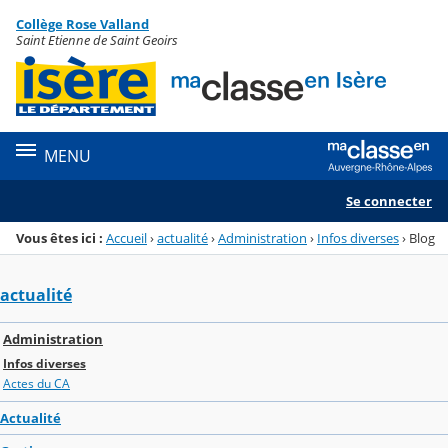
Panneau de gestion des cookies
Collège Rose Valland
Menu de la rubrique
Contenu
Saint Etienne de Saint Geoirs
MENU
Se connecter
Vous êtes ici :
Accueil
›
actualité
›
Administration
›
Infos diverses
›
Blog
actualité
Administration
Infos diverses
Actes du CA
Actualité